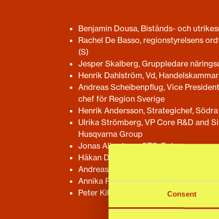
Benjamin Dousa, Bistånds- och utrikes
Rachel De Basso, regionstyrelsens or
(S)
Jesper Skalberg, Gruppledare närings
Henrik Dahlström, Vd, Handelskammar
Andreas Scheibenpflug, Vice Presiden
chef för Region Sverige
Henrik Andersson, Strategichef, Södra
Ulrika Strömberg, VP Core R&D and S
Husqvarna Group
Jonas Albertson, CTO, Epiroc
Håkan Dedorsson, Vd, Björneborg Stee
Andreas Malmberg, Vd, Trioworld
Annika Roos, Vd, Jernkontoret
Peter Kihlgren, Vd, IKEM
Consent