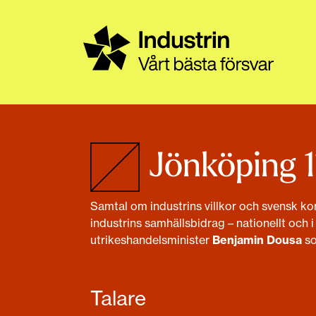
Till sidans huvudinnehåll
Jönköping 
Samtal om industrins villkor och svensk kon
industrins samhällsbidrag – nationellt och
utrikeshandelsminister
Benjamin Dousa
so
Talare