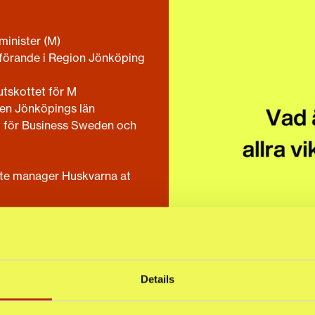
minister (M)
dförande i Region Jönköping
utskottet för M
en Jönköpings län
t för Business Sweden och
ite manager Huskvarna at
l
Details