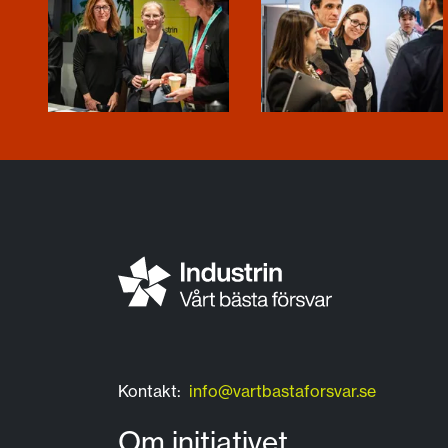
Kontakt:
info@vartbastaforsvar.se
Om initiativet